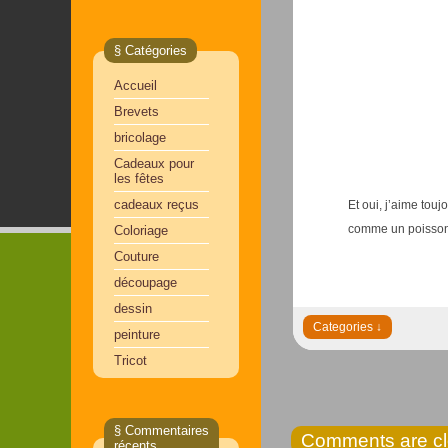
§ Catégories
Accueil
Brevets
bricolage
Cadeaux pour
les fêtes
cadeaux reçus
Et oui, j’aime tou
comme un poisson
Coloriage
Couture
découpage
dessin
peinture
Tricot
§ Commentaires
Comments are c
récents