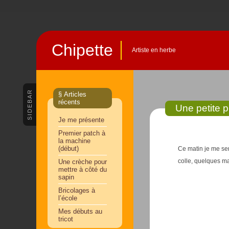
Chipette
Artiste en herbe
SIDEBAR
§ Articles
récents
Une petite 
Je me présente
Premier patch à
la machine
(début)
Ce matin je me se
colle, quelques ma
Une crèche pour
mettre à côté du
sapin
Bricolages à
l’école
Mes débuts au
tricot