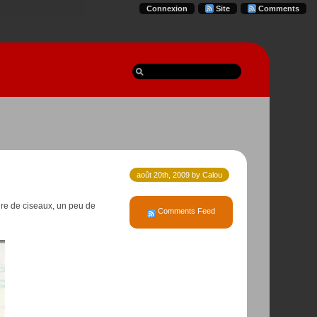
Connexion
Site
Comments
août 20th, 2009 by Calou
re de ciseaux, un peu de
Comments Feed