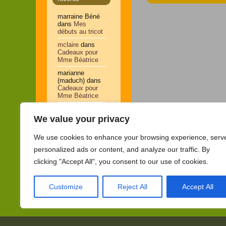
marraine Béné
dans
Mes
débuts au tricot
mclaire
dans
Cadeaux pour
Mme Béatrice
marianne
(maduch)
dans
Cadeaux pour
Mme Béatrice
papy
dans
Dessins de la
We value your privacy
journée
We use cookies to enhance your browsing experience, serv
AMIRA
dans
Dessins de la
personalized ads or content, and analyze our traffic. By
journée
clicking "Accept All", you consent to our use of cookies.
Customize
Reject All
Accept All