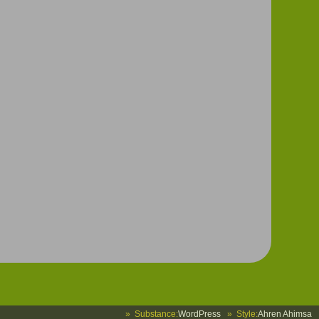
» Substance:
WordPress
» Style:
Ahren Ahimsa